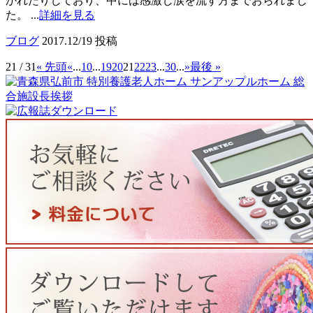
かれたりしており、中には感激し涙を流す方までおられまし
た。 ...
詳細を見る
ブログ
2017.12/19 投稿
21 / 31
« 先頭
«
...
10
...
19
20
21
22
23
...
30
...
»
最後 »