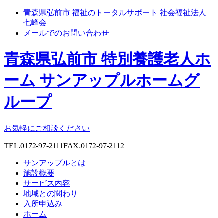
青森県弘前市 福祉のトータルサポート 社会福祉法人
七峰会
メールでのお問い合わせ
青森県弘前市 特別養護老人ホ
ーム サンアップルホームグ
ループ
お気軽にご相談ください
TEL:0172-97-2111
FAX:0172-97-2112
サンアップルとは
施設概要
サービス内容
地域との関わり
入所申込み
ホーム