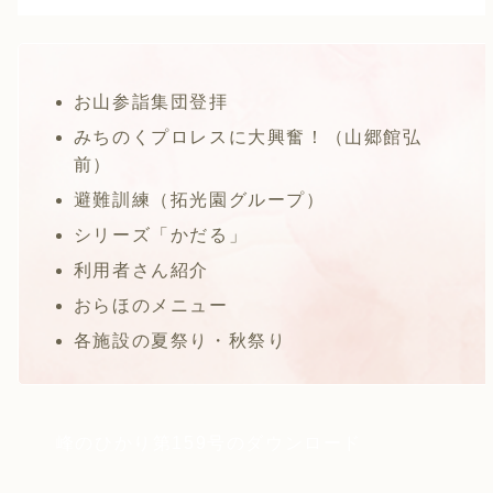
お山参詣集団登拝
みちのくプロレスに大興奮！（山郷館弘
前）
避難訓練（拓光園グループ）
シリーズ「かだる」
利用者さん紹介
おらほのメニュー
各施設の夏祭り・秋祭り
峰のひかり第159号のダウンロード