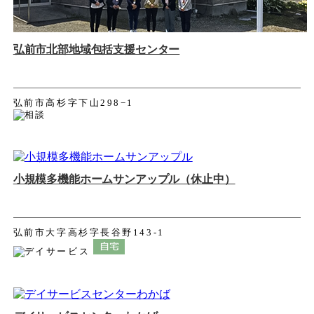
弘前市北部地域包括支援センター
弘前市高杉字下山298−1
小規模多機能ホームサンアップル（休止中）
弘前市大字高杉字長谷野143-1