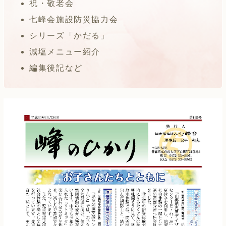
祝・敬老会
七峰会施設防災協力会
シリーズ「かだる」
減塩メニュー紹介
編集後記など