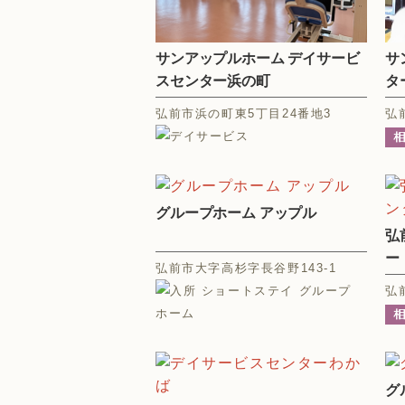
サンアップルホーム デイサービ
サ
スセンター浜の町
タ
弘前市浜の町東5丁目24番地3
弘
グループホーム アップル
弘
ー
弘前市大字高杉字長谷野143-1
弘
グ