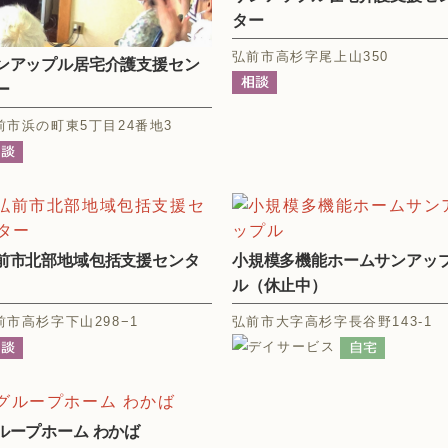
ター
弘前市高杉字尾上山350
ンアップル居宅介護支援セン
ー
前市浜の町東5丁目24番地3
前市北部地域包括支援センタ
小規模多機能ホームサンアッ
ル（休止中）
前市高杉字下山298−1
弘前市大字高杉字長谷野143-1
ループホーム わかば