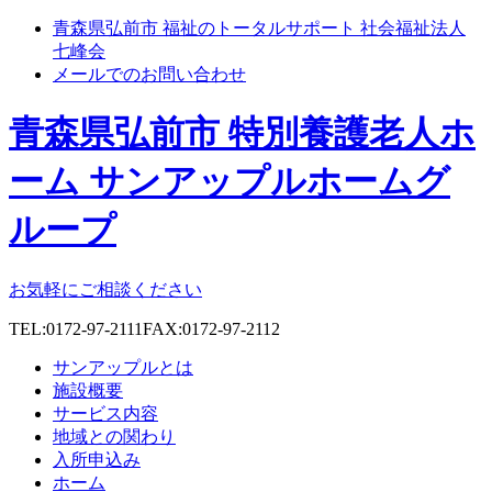
青森県弘前市 福祉のトータルサポート 社会福祉法人
七峰会
メールでのお問い合わせ
青森県弘前市 特別養護老人ホ
ーム サンアップルホームグ
ループ
お気軽にご相談ください
TEL:0172-97-2111
FAX:0172-97-2112
サンアップルとは
施設概要
サービス内容
地域との関わり
入所申込み
ホーム