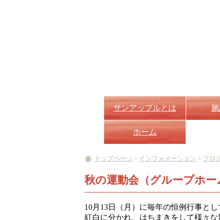
サンアップルとは
施
ホーム
トップページ
>
インフォメーション
>
ブロ
秋の運動会（グループホー
10月13日（月）に毎年の恒例行事と
紅白に分かれ、はちまきをして様々な