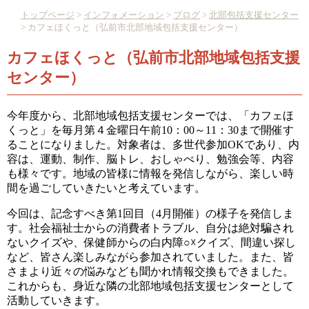
トップページ
>
インフォメーション
>
ブログ
>
北部包括支援センター
> カフェほくっと（弘前市北部地域包括支援センター）
カフェほくっと（弘前市北部地域包括支援
センター）
今年度から、北部地域包括支援センターでは、「カフェほ
くっと」を毎月第４金曜日午前10：00～11：30まで開催す
ることになりました。対象者は、多世代参加OKであり、内
容は、運動、制作、脳トレ、おしゃべり、勉強会等、内容
も様々です。地域の皆様に情報を発信しながら、楽しい時
間を過ごしていきたいと考えています。
今回は、記念すべき第1回目（4月開催）の様子を発信しま
す。社会福祉士からの消費者トラブル、自分は絶対騙され
ないクイズや、保健師からの白内障○☓クイズ、間違い探し
など、皆さん楽しみながら参加されていました。また、皆
さまより近々の悩みなども聞かれ情報交換もできました。
これからも、身近な隣の北部地域包括支援センターとして
活動していきます。