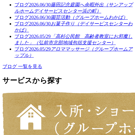
ブログ
2026.06/30
藤田記念庭園へ余暇外出（サンアップ
ルホームデイサービスセンター浜の町）
ブログ
2026.06/30
園芸活動（グループホームわかば）
ブログ
2026.06/30
お菓子作り（デイサービスセンターわ
かば）
ブログ
2026.05/29
「高杉公民館 高齢者教室にお邪魔し
ました」（弘前市北部地域包括支援センター）
ブログ
2026.05/29
アロママッサージ（グループホームア
ップル）
ブログ 一覧を見る
サービスから探す