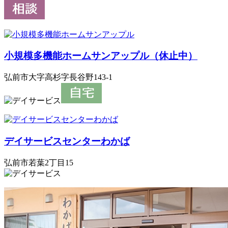
小規模多機能ホームサンアップル（休止中）
弘前市大字高杉字長谷野143-1
デイサービスセンターわかば
弘前市若葉2丁目15