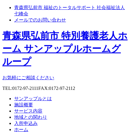
青森県弘前市 福祉のトータルサポート 社会福祉法人
七峰会
メールでのお問い合わせ
青森県弘前市 特別養護老人ホ
ーム サンアップルホームグ
ループ
お気軽にご相談ください
TEL:0172-97-2111
FAX:0172-97-2112
サンアップルとは
施設概要
サービス内容
地域との関わり
入所申込み
ホーム